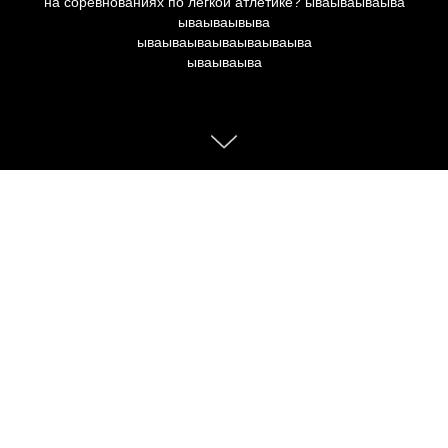
на соревнованиях по лёгкой атлетике? ываываываыва
ываываывыва
ываываываываываываыва
ываываыва
Опозоритесь ли вы на треке?
Вы собрались бежать 800 метров на соревнованиях по
лёгкой атлетике. Приехали на стадион, тренер вас уже ждёт.
Посмотрим, знаете ли все тонкости «королевы спорта».